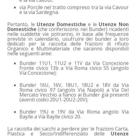
e la via Cavour;
via Porcile nel tratto compreso tra la via Cavour
e la via Sardegna.
Pertanto, le
Utenze Domestiche
e le
Utenze Non
Domestiche
(che conferiscono nei Bunder) ricadenti
nelle suddette vie potranno, in base alle frequenze
previste in calendario, usufruire dei bunder a loro
dedicati per la raccolta delle frazioni di rifiuto
Organico e Multimateriale che saranno disponibili
nelle seguenti aree:
Bunder 11U1, 11U2 e 11V da Via Concezione
fronte civico 13b a Via Roma civico 55 (angolo
Via Concezione);
Bunder 16U, 16V, 18U1, 18U2 e 18V da Via
Roma civico 97 (angolo Via Napoli) a Via Del
Mercato Vecchio a fianco ai Bunder già presenti
(aventi codici 20U1-20U2-20V);
Bunder 19U e 19V da Via Roma angolo Via
Baylle a Via Baylle civico 20.
La raccolta dei sacchi a perdere per le frazioni Carta,
Plastica e Secco/Indifferenziato delle
Utenze